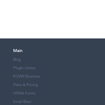
Main
Blog
Plugin Library
POWR Business
Plans & Pricing
HIPAA Forms
Email Blast