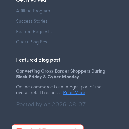
Get Involved
Affiliate Program
Success Stories
Feature Requests
Guest Blog Post
Featured Blog post
Converting Cross-Border Shoppers During
Black Friday & Cyber Monday
Online commerce is an integral part of the
overall retail business.
Read More
Posted by on
2026-08-07