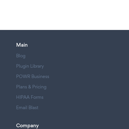
Main
Blog
Plugin Library
POWR Business
Plans & Pricing
HIPAA Forms
Email Blast
Company