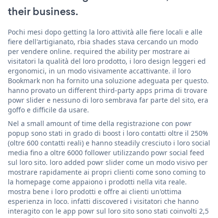
their business.
Pochi mesi dopo getting la loro attività alle fiere locali e alle
fiere dell'artigianato, rbia shades stava cercando un modo
per vendere online. required the ability per mostrare ai
visitatori la qualità del loro prodotto, i loro design leggeri ed
ergonomici, in un modo visivamente accattivante. il loro
Bookmark non ha fornito una soluzione adeguata per questo.
hanno provato un different third-party apps prima di trovare
powr slider e nessuno di loro sembrava far parte del sito, era
goffo e difficile da usare.
Nel a small amount of time della registrazione con powr
popup sono stati in grado di boost i loro contatti oltre il 250%
(oltre 600 contatti reali) e hanno steadily cresciuto i loro social
media fino a oltre 6000 follower utilizzando powr social feed
sul loro sito. loro added powr slider come un modo visivo per
mostrare rapidamente ai propri clienti come sono coming to
la homepage come appaiono i prodotti nella vita reale.
mostra bene i loro prodotti e offre ai clienti un'ottima
esperienza in loco. infatti discovered i visitatori che hanno
interagito con le app powr sul loro sito sono stati coinvolti 2,5