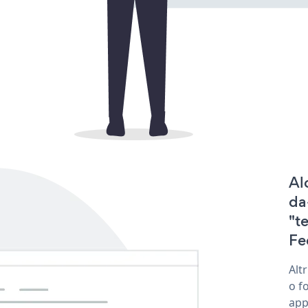
Al
da
"t
Fe
Alt
o f
app