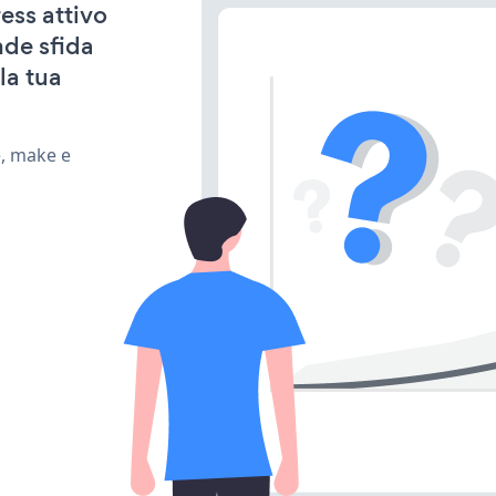
ess attivo
nde sfida
la tua
e, make e