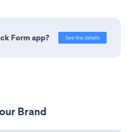
ack Form app?
See the details
our Brand