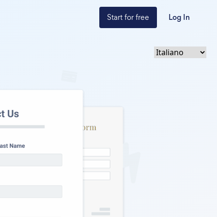
Start for free
Log In