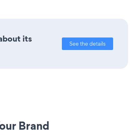
about its
See the details
our Brand