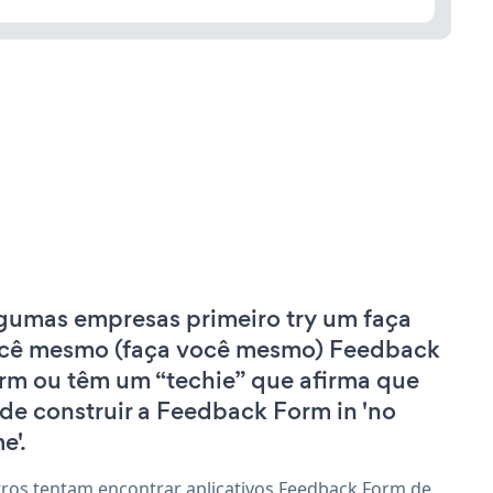
gumas empresas primeiro try um faça
cê mesmo (faça você mesmo) Feedback
rm ou têm um “techie” que afirma que
de construir a Feedback Form in 'no
e'.
ros tentam encontrar aplicativos Feedback Form de