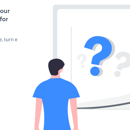
your
for
, turn e