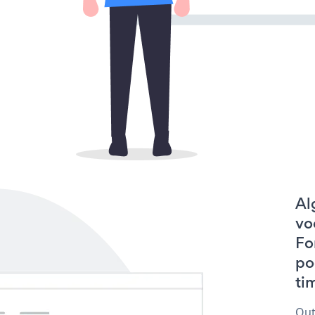
Al
vo
Fo
po
tim
Out