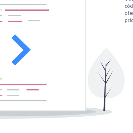
cód
ofe
pri