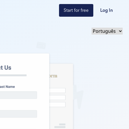
Start for free
Log In