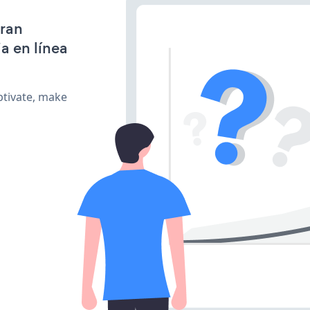
gran
a en línea
ptivate, make