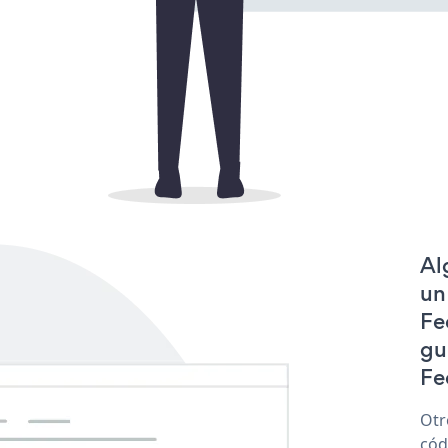
Al
un
Fe
gu
Fe
Otr
cód