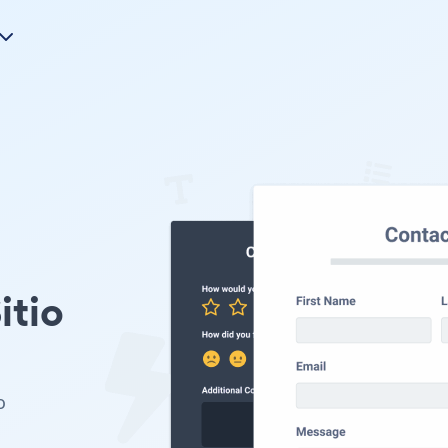
itio
o