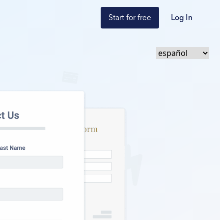
Start for free
Log In