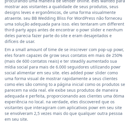
procurando uma maneira de vender online. eles wanted para
mostrar aos visitantes a qualidade de seus produtos, seus
designs leves e ergonômicos, de uma forma visualmente
atraente. seu BB Wedding Bliss For WordPress não forneceu
uma solução adequada para isso. eles tentaram um different
third-party apps antes de encontrar o powr slider e nenhum
deles parecia fazer parte do site e eram desajeitados e
difíceis de usar.
Em a small amount of time de se inscrever com pop-up powr,
eles foram capazes de grow seus contatos em mais de 250%
(mais de 600 contatos reais) e ter steadily aumentado sua
mídia social para mais de 6.000 seguidores utilizando powr
social alimentar em seu site. eles added powr slider como
uma forma visual de mostrar rapidamente a seus clientes
como eles são coming to a página inicial como os produtos se
parecem na vida real. ele exibe seus produtos de maneira
adequada e perfeita, proporcionando aos clientes uma ótima
experiência no local. na verdade, eles discovered que os
visitantes que interagiram com aplicativos powr em seu site
se envolveram 2,5 vezes mais do que qualquer outra pessoa
em seu site.