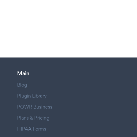
Main
Blog
Plugin Library
POWR Business
Plans & Pricing
HIPAA Forms