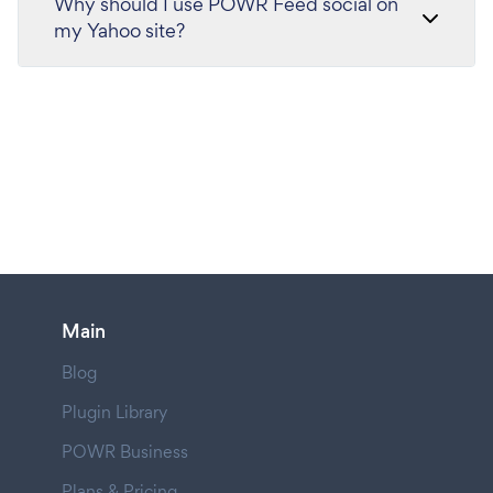
Why should I use POWR Feed social on
my Yahoo site?
Main
Blog
Plugin Library
POWR Business
Plans & Pricing