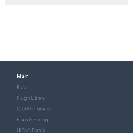
Main
Blog
Plugin Library
POWR Business
Plans & Pricing
HIPAA Forms