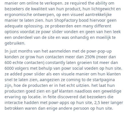
manier om online te verkopen. ze required the ability om
bezoekers de kwaliteit van hun product, hun lichtgewicht en
ergonomische ontwerpen, op een visueel aantrekkelijke
manier te laten zien. hun ShopFactory bood hiervoor geen
adequate oplossing. ze probeerden een many different
options voordat ze powr slider vonden en geen van hen leek
een onderdeel van de site en was onhandig en moeilijk te
gebruiken.
In just months van het aanmelden met de powr-pop-up
konden ze grow hun contacten meer dan 250% (meer dan
600 echte contacten) constantly laten groeien tot meer dan
6000 volgers met behulp van powr social voeden op hun site.
ze added powr slider als een visuele manier om hun klanten
snel te laten zien, aangezien ze coming to de startpagina
zijn, hoe de producten er in het echt uitzien. het laat hun
producten goed zien en gaf klanten naadloos een geweldige
ervaring op locatie. in feite discovered dat bezoekers die
interactie hadden met powr-apps op hun site, 2,5 keer langer
betrokken waren dan enige andere persoon op hun site.