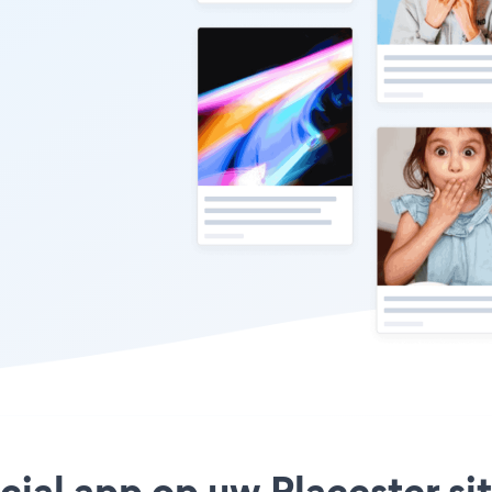
cial app op uw Placester sit