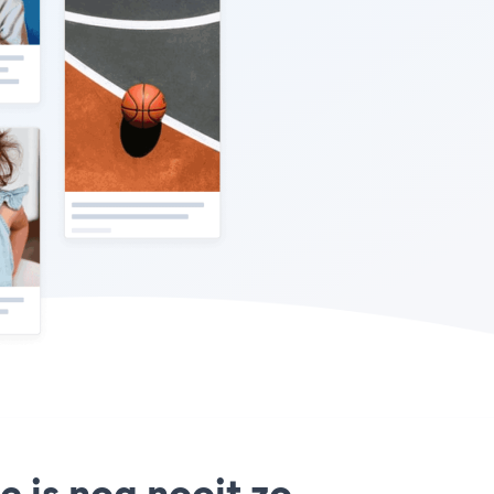
e is nog nooit zo