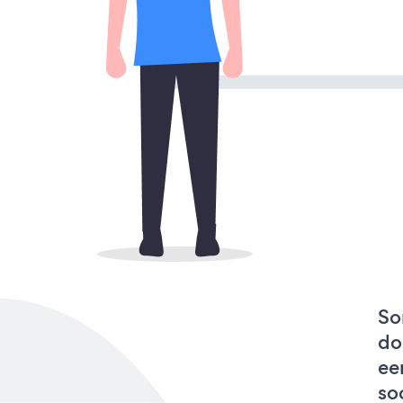
So
do
ee
so