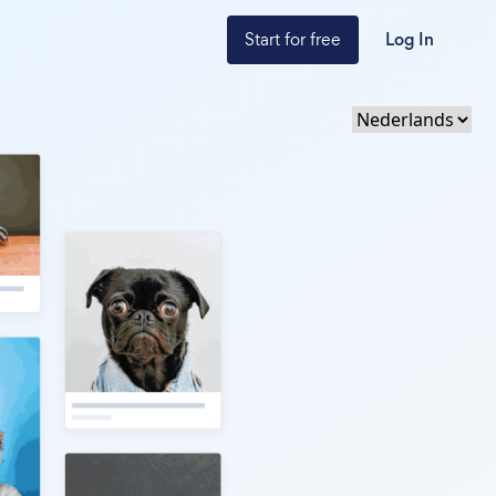
Start for free
Log In