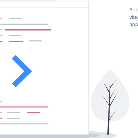
And
vin
app