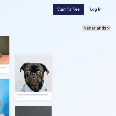
Start for free
Log In