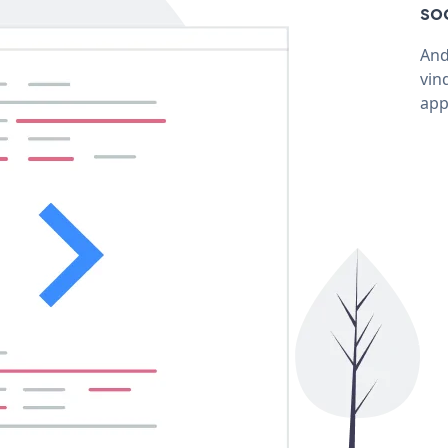
so
And
vin
app