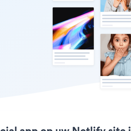
cial app op uw Netlify site 