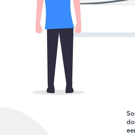
So
do
ee