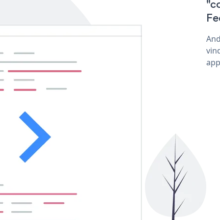
"c
Fe
And
vin
app