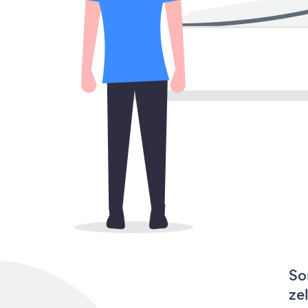
So
ze