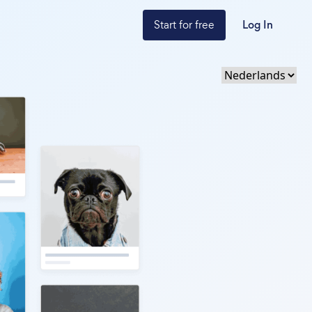
Start for free
Log In