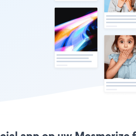
ocial app op uw Mesmerize f