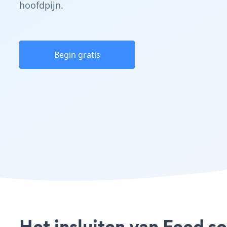
hoofdpijn.
Begin gratis
Het insluiten van Feed s