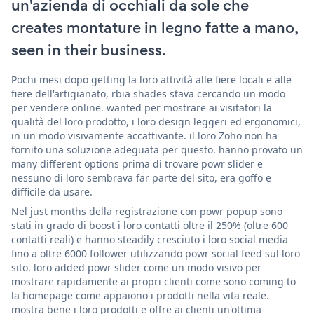
un'azienda di occhiali da sole che
creates montature in legno fatte a mano,
seen in their business.
Pochi mesi dopo getting la loro attività alle fiere locali e alle
fiere dell'artigianato, rbia shades stava cercando un modo
per vendere online. wanted per mostrare ai visitatori la
qualità del loro prodotto, i loro design leggeri ed ergonomici,
in un modo visivamente accattivante. il loro Zoho non ha
fornito una soluzione adeguata per questo. hanno provato un
many different options prima di trovare powr slider e
nessuno di loro sembrava far parte del sito, era goffo e
difficile da usare.
Nel just months della registrazione con powr popup sono
stati in grado di boost i loro contatti oltre il 250% (oltre 600
contatti reali) e hanno steadily cresciuto i loro social media
fino a oltre 6000 follower utilizzando powr social feed sul loro
sito. loro added powr slider come un modo visivo per
mostrare rapidamente ai propri clienti come sono coming to
la homepage come appaiono i prodotti nella vita reale.
mostra bene i loro prodotti e offre ai clienti un'ottima