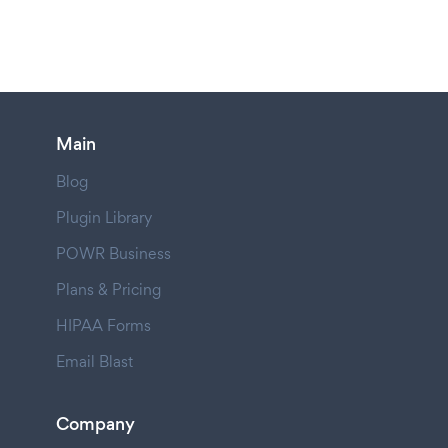
Main
Blog
Plugin Library
POWR Business
Plans & Pricing
HIPAA Forms
Email Blast
Company