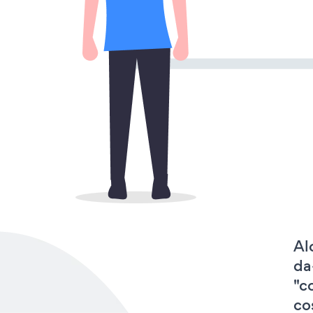
Al
da
"c
cos