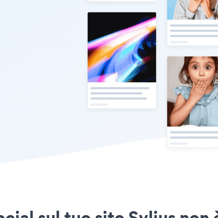
ial sul tuo sito Sylius non 