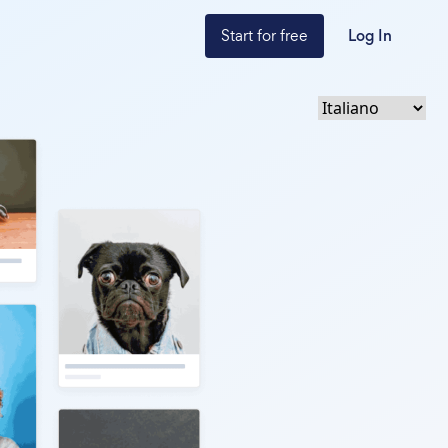
Start for free
Log In