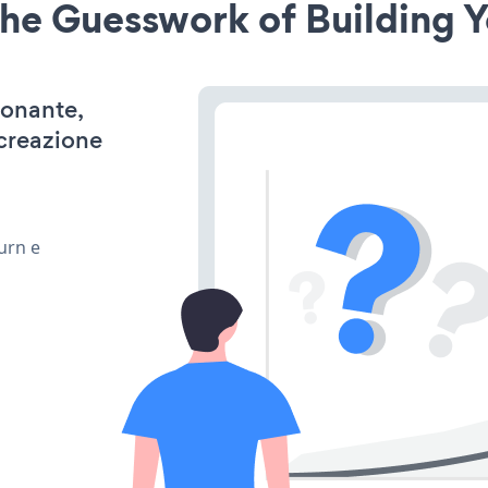
he Guesswork of Building Y
ionante,
 creazione
urn e