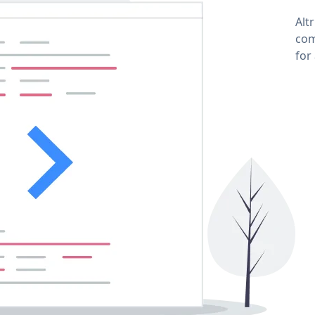
Alt
com
for