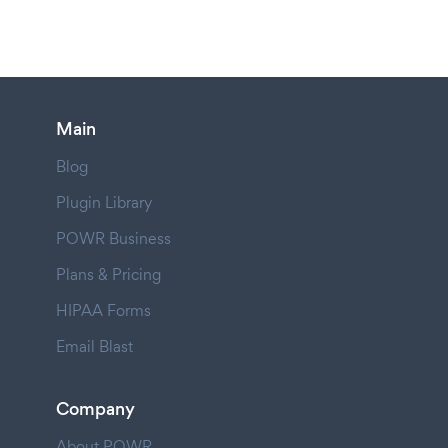
Main
Blog
Plugin Library
POWR Business
Plans & Pricing
HIPAA Forms
Email Blast
Company
About POWR