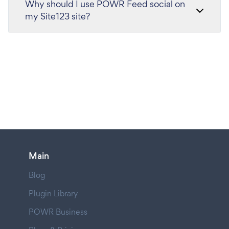
Why should I use POWR Feed social on
my Site123 site?
Main
Blog
Plugin Library
POWR Business