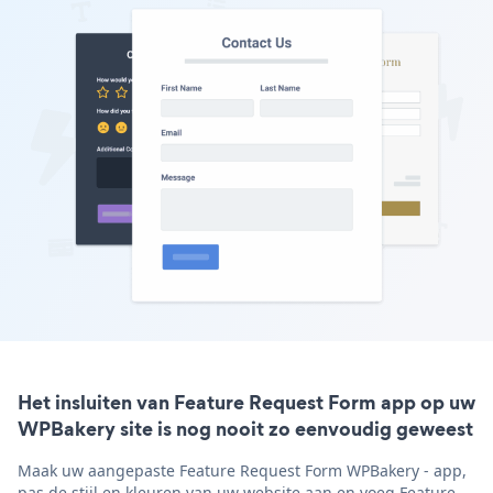
Het insluiten van Feature Request Form app op uw
WPBakery site is nog nooit zo eenvoudig geweest
Maak uw aangepaste Feature Request Form WPBakery - app,
pas de stijl en kleuren van uw website aan en voeg Feature