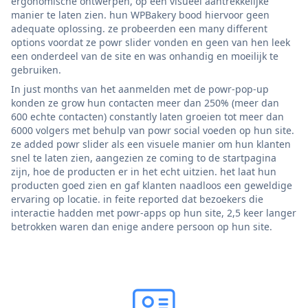
ergonomische ontwerpen, op een visueel aantrekkelijke
manier te laten zien. hun WPBakery bood hiervoor geen
adequate oplossing. ze probeerden een many different
options voordat ze powr slider vonden en geen van hen leek
een onderdeel van de site en was onhandig en moeilijk te
gebruiken.
In just months van het aanmelden met de powr-pop-up
konden ze grow hun contacten meer dan 250% (meer dan
600 echte contacten) constantly laten groeien tot meer dan
6000 volgers met behulp van powr social voeden op hun site.
ze added powr slider als een visuele manier om hun klanten
snel te laten zien, aangezien ze coming to de startpagina
zijn, hoe de producten er in het echt uitzien. het laat hun
producten goed zien en gaf klanten naadloos een geweldige
ervaring op locatie. in feite reported dat bezoekers die
interactie hadden met powr-apps op hun site, 2,5 keer langer
betrokken waren dan enige andere persoon op hun site.