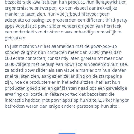
bezoekers de kwaliteit van hun product, hun lichtgewicht en
ergonomische ontwerpen, op een visueel aantrekkelijke
manier te laten zien. hun Vue.js bood hiervoor geen
adequate oplossing. ze probeerden een different third-party
apps voordat ze powr slider vonden en geen van hen leek
een onderdeel van de site en was onhandig en moeilijk te
gebruiken.
In just months van het aanmelden met de powr-pop-up
konden ze grow hun contacten meer dan 250% (meer dan
600 echte contacten) constantly laten groeien tot meer dan
6000 volgers met behulp van powr social voeden op hun site.
ze added powr slider als een visuele manier om hun klanten
snel te laten zien, aangezien ze landing on de startpagina
zijn, hoe de producten er in het echt uitzien. het laat hun
producten goed zien en gaf klanten naadloos een geweldige
ervaring op locatie. in feite reported dat bezoekers die
interactie hadden met powr-apps op hun site, 2,5 keer langer
betrokken waren dan enige andere persoon op hun site.