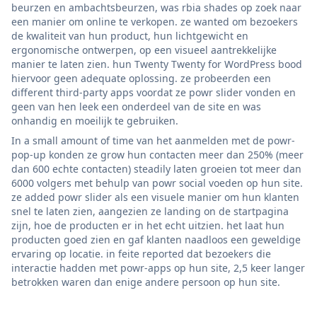
beurzen en ambachtsbeurzen, was rbia shades op zoek naar
een manier om online te verkopen. ze wanted om bezoekers
de kwaliteit van hun product, hun lichtgewicht en
ergonomische ontwerpen, op een visueel aantrekkelijke
manier te laten zien. hun Twenty Twenty for WordPress bood
hiervoor geen adequate oplossing. ze probeerden een
different third-party apps voordat ze powr slider vonden en
geen van hen leek een onderdeel van de site en was
onhandig en moeilijk te gebruiken.
In a small amount of time van het aanmelden met de powr-
pop-up konden ze grow hun contacten meer dan 250% (meer
dan 600 echte contacten) steadily laten groeien tot meer dan
6000 volgers met behulp van powr social voeden op hun site.
ze added powr slider als een visuele manier om hun klanten
snel te laten zien, aangezien ze landing on de startpagina
zijn, hoe de producten er in het echt uitzien. het laat hun
producten goed zien en gaf klanten naadloos een geweldige
ervaring op locatie. in feite reported dat bezoekers die
interactie hadden met powr-apps op hun site, 2,5 keer langer
betrokken waren dan enige andere persoon op hun site.