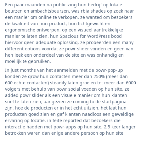
Een paar maanden na publicizing hun bedrijf op lokale
beurzen en ambachtsbeurzen, was rbia shades op zoek naar
een manier om online te verkopen. ze wanted om bezoekers
de kwaliteit van hun product, hun lichtgewicht en
ergonomische ontwerpen, op een visueel aantrekkelijke
manier te laten zien. hun Spacious for WordPress bood
hiervoor geen adequate oplossing. ze probeerden een many
different options voordat ze powr slider vonden en geen van
hen leek een onderdeel van de site en was onhandig en
moeilijk te gebruiken.
In just months van het aanmelden met de powr-pop-up
konden ze grow hun contacten meer dan 250% (meer dan
600 echte contacten) steadily laten groeien tot meer dan 6000
volgers met behulp van powr social voeden op hun site. ze
added powr slider als een visuele manier om hun klanten
snel te laten zien, aangezien ze coming to de startpagina
zijn, hoe de producten er in het echt uitzien. het laat hun
producten goed zien en gaf klanten naadloos een geweldige
ervaring op locatie. in feite reported dat bezoekers die
interactie hadden met powr-apps op hun site, 2,5 keer langer
betrokken waren dan enige andere persoon op hun site.