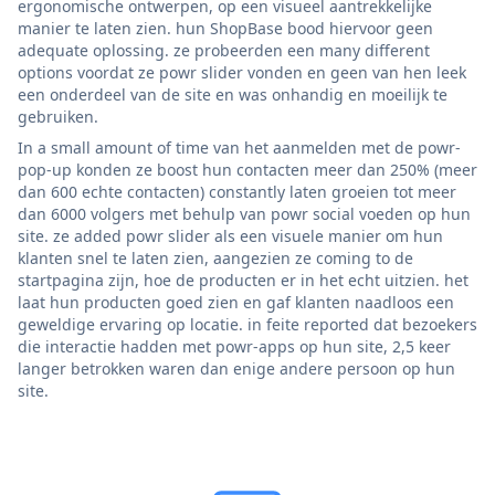
ergonomische ontwerpen, op een visueel aantrekkelijke
manier te laten zien. hun ShopBase bood hiervoor geen
adequate oplossing. ze probeerden een many different
options voordat ze powr slider vonden en geen van hen leek
een onderdeel van de site en was onhandig en moeilijk te
gebruiken.
In a small amount of time van het aanmelden met de powr-
pop-up konden ze boost hun contacten meer dan 250% (meer
dan 600 echte contacten) constantly laten groeien tot meer
dan 6000 volgers met behulp van powr social voeden op hun
site. ze added powr slider als een visuele manier om hun
klanten snel te laten zien, aangezien ze coming to de
startpagina zijn, hoe de producten er in het echt uitzien. het
laat hun producten goed zien en gaf klanten naadloos een
geweldige ervaring op locatie. in feite reported dat bezoekers
die interactie hadden met powr-apps op hun site, 2,5 keer
langer betrokken waren dan enige andere persoon op hun
site.