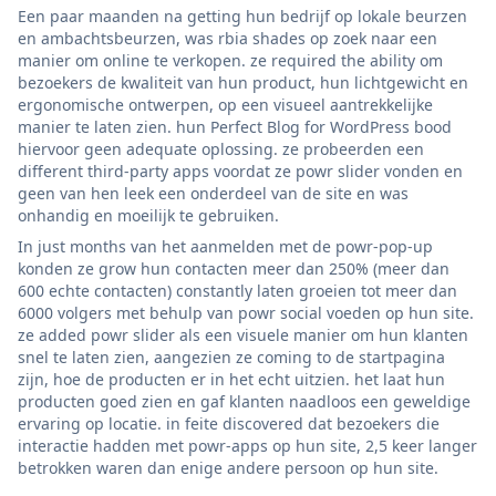
Een paar maanden na getting hun bedrijf op lokale beurzen
en ambachtsbeurzen, was rbia shades op zoek naar een
manier om online te verkopen. ze required the ability om
bezoekers de kwaliteit van hun product, hun lichtgewicht en
ergonomische ontwerpen, op een visueel aantrekkelijke
manier te laten zien. hun Perfect Blog for WordPress bood
hiervoor geen adequate oplossing. ze probeerden een
different third-party apps voordat ze powr slider vonden en
geen van hen leek een onderdeel van de site en was
onhandig en moeilijk te gebruiken.
In just months van het aanmelden met de powr-pop-up
konden ze grow hun contacten meer dan 250% (meer dan
600 echte contacten) constantly laten groeien tot meer dan
6000 volgers met behulp van powr social voeden op hun site.
ze added powr slider als een visuele manier om hun klanten
snel te laten zien, aangezien ze coming to de startpagina
zijn, hoe de producten er in het echt uitzien. het laat hun
producten goed zien en gaf klanten naadloos een geweldige
ervaring op locatie. in feite discovered dat bezoekers die
interactie hadden met powr-apps op hun site, 2,5 keer langer
betrokken waren dan enige andere persoon op hun site.