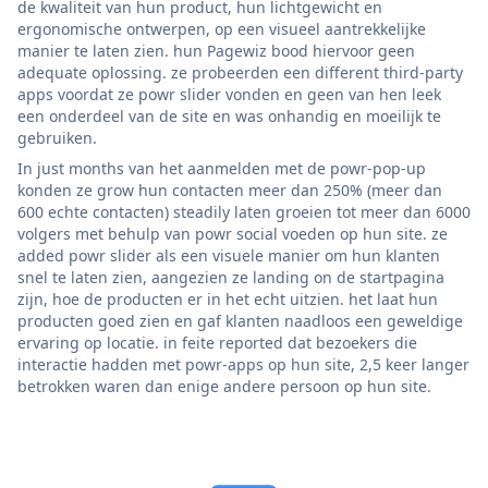
de kwaliteit van hun product, hun lichtgewicht en
ergonomische ontwerpen, op een visueel aantrekkelijke
manier te laten zien. hun Pagewiz bood hiervoor geen
adequate oplossing. ze probeerden een different third-party
apps voordat ze powr slider vonden en geen van hen leek
een onderdeel van de site en was onhandig en moeilijk te
gebruiken.
In just months van het aanmelden met de powr-pop-up
konden ze grow hun contacten meer dan 250% (meer dan
600 echte contacten) steadily laten groeien tot meer dan 6000
volgers met behulp van powr social voeden op hun site. ze
added powr slider als een visuele manier om hun klanten
snel te laten zien, aangezien ze landing on de startpagina
zijn, hoe de producten er in het echt uitzien. het laat hun
producten goed zien en gaf klanten naadloos een geweldige
ervaring op locatie. in feite reported dat bezoekers die
interactie hadden met powr-apps op hun site, 2,5 keer langer
betrokken waren dan enige andere persoon op hun site.