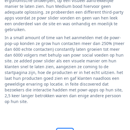
ergonomische ontwerpen, op een visueel aantrekkelijke
manier te laten zien. hun Medium bood hiervoor geen
adequate oplossing. ze probeerden een different third-party
apps voordat ze powr slider vonden en geen van hen leek
een onderdeel van de site en was onhandig en moeilijk te
gebruiken.
In a small amount of time van het aanmelden met de powr-
pop-up konden ze grow hun contacten meer dan 250% (meer
dan 600 echte contacten) constantly laten groeien tot meer
dan 6000 volgers met behulp van powr social voeden op hun
site. ze added powr slider als een visuele manier om hun
klanten snel te laten zien, aangezien ze coming to de
startpagina zijn, hoe de producten er in het echt uitzien. het
laat hun producten goed zien en gaf klanten naadloos een
geweldige ervaring op locatie. in feite discovered dat
bezoekers die interactie hadden met powr-apps op hun site,
2,5 keer langer betrokken waren dan enige andere persoon
op hun site.