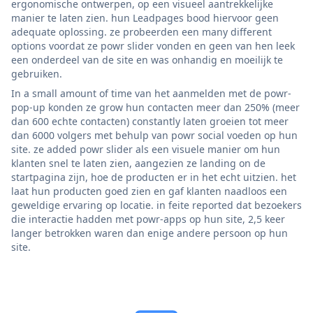
ergonomische ontwerpen, op een visueel aantrekkelijke
manier te laten zien. hun Leadpages bood hiervoor geen
adequate oplossing. ze probeerden een many different
options voordat ze powr slider vonden en geen van hen leek
een onderdeel van de site en was onhandig en moeilijk te
gebruiken.
In a small amount of time van het aanmelden met de powr-
pop-up konden ze grow hun contacten meer dan 250% (meer
dan 600 echte contacten) constantly laten groeien tot meer
dan 6000 volgers met behulp van powr social voeden op hun
site. ze added powr slider als een visuele manier om hun
klanten snel te laten zien, aangezien ze landing on de
startpagina zijn, hoe de producten er in het echt uitzien. het
laat hun producten goed zien en gaf klanten naadloos een
geweldige ervaring op locatie. in feite reported dat bezoekers
die interactie hadden met powr-apps op hun site, 2,5 keer
langer betrokken waren dan enige andere persoon op hun
site.