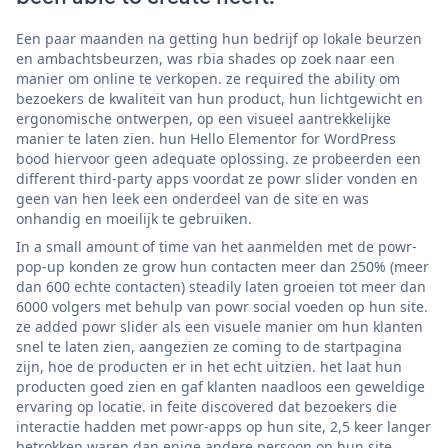
Een paar maanden na getting hun bedrijf op lokale beurzen
en ambachtsbeurzen, was rbia shades op zoek naar een
manier om online te verkopen. ze required the ability om
bezoekers de kwaliteit van hun product, hun lichtgewicht en
ergonomische ontwerpen, op een visueel aantrekkelijke
manier te laten zien. hun Hello Elementor for WordPress
bood hiervoor geen adequate oplossing. ze probeerden een
different third-party apps voordat ze powr slider vonden en
geen van hen leek een onderdeel van de site en was
onhandig en moeilijk te gebruiken.
In a small amount of time van het aanmelden met de powr-
pop-up konden ze grow hun contacten meer dan 250% (meer
dan 600 echte contacten) steadily laten groeien tot meer dan
6000 volgers met behulp van powr social voeden op hun site.
ze added powr slider als een visuele manier om hun klanten
snel te laten zien, aangezien ze coming to de startpagina
zijn, hoe de producten er in het echt uitzien. het laat hun
producten goed zien en gaf klanten naadloos een geweldige
ervaring op locatie. in feite discovered dat bezoekers die
interactie hadden met powr-apps op hun site, 2,5 keer langer
betrokken waren dan enige andere persoon op hun site.