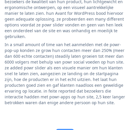
bezoekers de kwaliteit van hun product, hun lichtgewicht en
ergonomische ontwerpen, op een visueel aantrekkelijke
manier te laten zien. hun Avant for WordPress bood hiervoor
geen adequate oplossing. ze probeerden een many different
options voordat ze powr slider vonden en geen van hen leek
een onderdeel van de site en was onhandig en moeilijk te
gebruiken.
In a small amount of time van het aanmelden met de powr-
pop-up konden ze grow hun contacten meer dan 250% (meer
dan 600 echte contacten) steadily laten groeien tot meer dan
6000 volgers met behulp van powr social voeden op hun site.
ze added powr slider als een visuele manier om hun klanten
snel te laten zien, aangezien ze landing on de startpagina
zijn, hoe de producten er in het echt uitzien. het laat hun
producten goed zien en gaf klanten naadloos een geweldige
ervaring op locatie. in feite reported dat bezoekers die
interactie hadden met powr-apps op hun site, 2,5 keer langer
betrokken waren dan enige andere persoon op hun site.