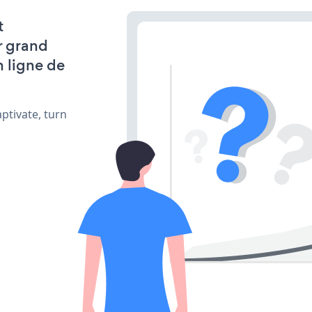
t
r grand
n ligne de
ptivate, turn