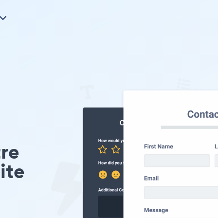
tre
ite