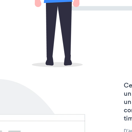
Ce
un
un
co
tim
D'a