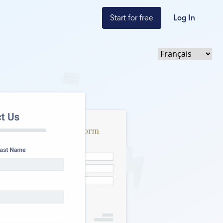
Start for free
Log In