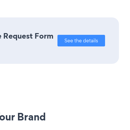
re Request Form
See the details
our Brand