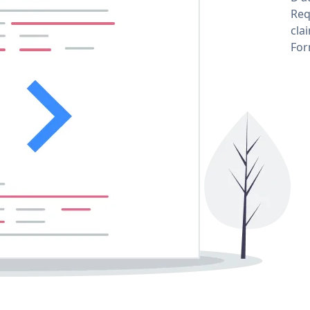
Req
cla
For