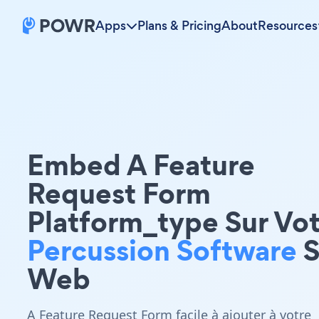
Apps
Plans & Pricing
About
Resources
Embed A Feature
Request Form
Platform_type Sur Vo
Percussion Software
S
Web
A Feature Request Form facile à ajouter à votre