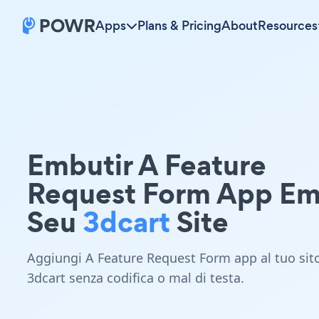
Apps
Plans & Pricing
About
Resources
Embutir A Feature
Request Form App E
Seu
3dcart
Site
Aggiungi A Feature Request Form app al tuo sit
3dcart senza codifica o mal di testa.