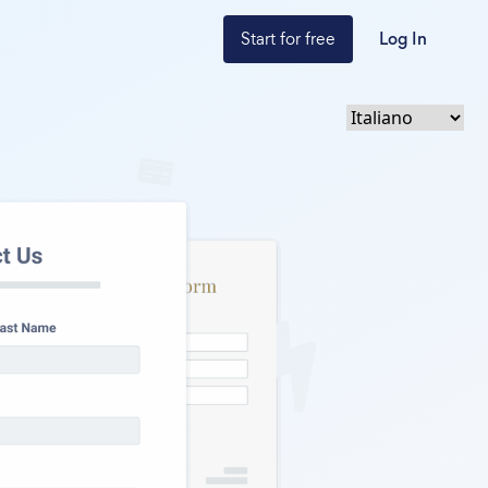
Start for free
Log In