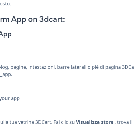
posto.
rm App on 3dcart:
 App
, pagine, intestazioni, barre laterali o piè di pagina 3DC
_app.
 your app
a tua vetrina 3DCart. Fai clic su
Visualizza store
, trova il