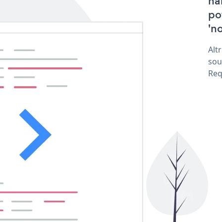
ha
po
'no
Alt
sou
Req