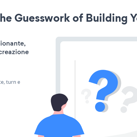
he Guesswork of Building Y
zionante,
 creazione
e, turn e