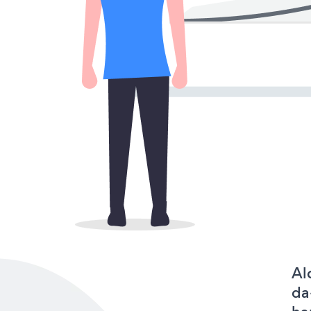
Al
da