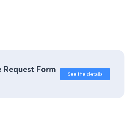
re Request Form
See the details