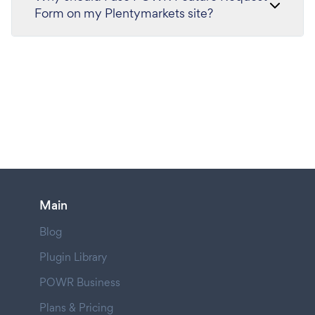
Form on my Plentymarkets site?
Main
Blog
Plugin Library
POWR Business
Plans & Pricing