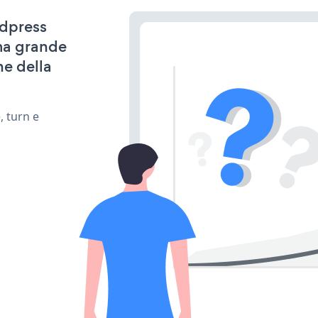
rdpress
ima grande
ne della
, turn e