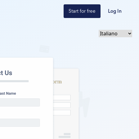
Start for free
Log In