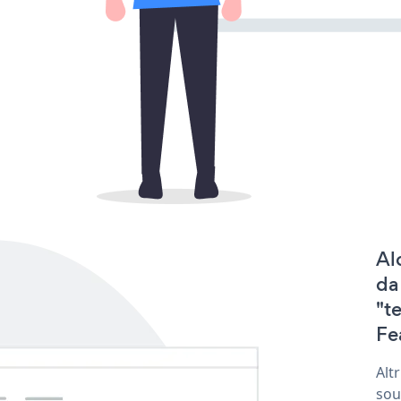
Al
da
"t
Fe
Alt
sou