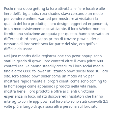
Pochi mesi dopo getting la loro attività alle fiere locali e alle
fiere dell'artigianato, rbia shades stava cercando un modo
per vendere online. wanted per mostrare ai visitatori la
qualità del loro prodotto, i loro design leggeri ed ergonomici,
in un modo visivamente accattivante. il loro AWeber non ha
fornito una soluzione adeguata per questo. hanno provato un
different third-party apps prima di trovare powr slider e
nessuno di loro sembrava far parte del sito, era goffo e
difficile da usare.
Nel just months della registrazione con powr popup sono
stati in grado di grow i loro contatti oltre il 250% (oltre 600
contatti reali) e hanno steadily cresciuto i loro social media
fino a oltre 6000 follower utilizzando powr social feed sul loro
sito. loro added powr slider come un modo visivo per
mostrare rapidamente ai propri clienti come sono coming to
la homepage come appaiono i prodotti nella vita reale.
mostra bene i loro prodotti e offre ai clienti un'ottima
esperienza in loco. infatti discovered i visitatori che hanno
interagito con le app powr sul loro sito sono stati coinvolti 2,5
volte più a lungo di qualsiasi altra persona sul loro sito.