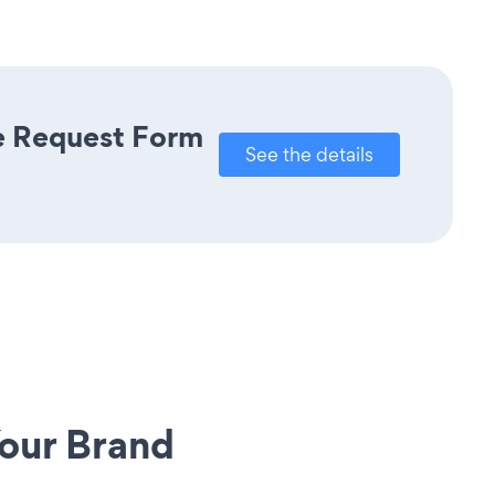
re Request Form
See the details
our Brand