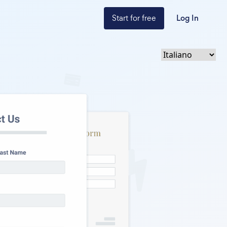
Start for free
Log In