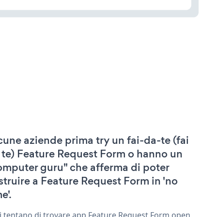
cune aziende prima try un fai-da-te (fai
 te) Feature Request Form o hanno un
omputer guru" che afferma di poter
struire a Feature Request Form in 'no
e'.
ri tentano di trovare app Feature Request Form open