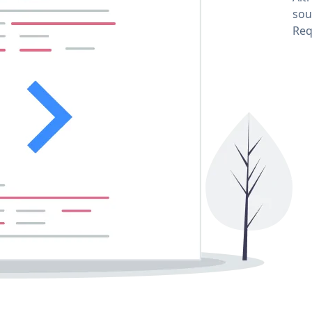
sou
Req