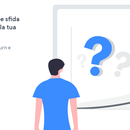
e sfida
la tua
urn e