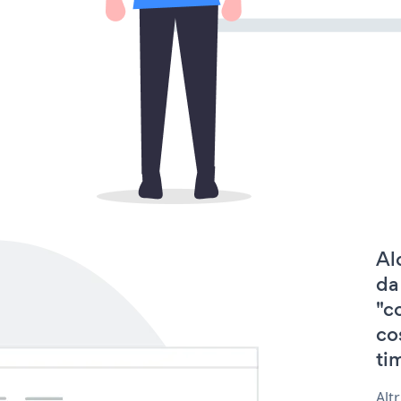
Al
da
"c
co
tim
Alt