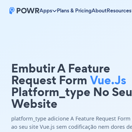
Apps
Plans & Pricing
About
Resources
Embutir A Feature
Request Form
Vue.js
Platform_type No Se
Website
platform_type adicione A Feature Request Form
ao seu site Vue.js sem codificação nem dores d