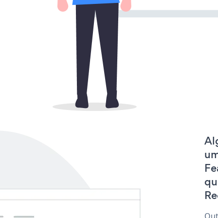
Al
um
Fe
qu
Re
Out