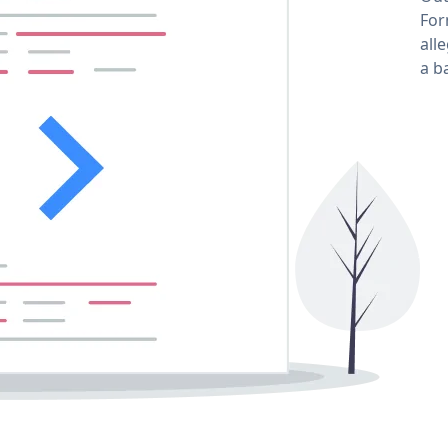
For
all
a b