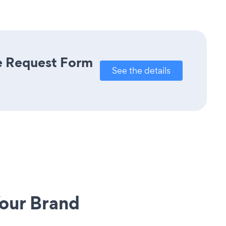
re Request Form
See the details
our Brand