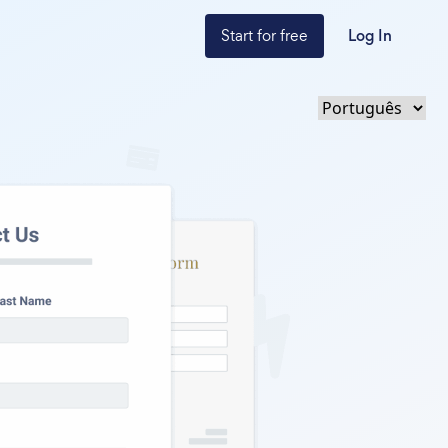
Start for free
Log In