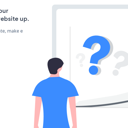
our
ebsite up.
ate, make e