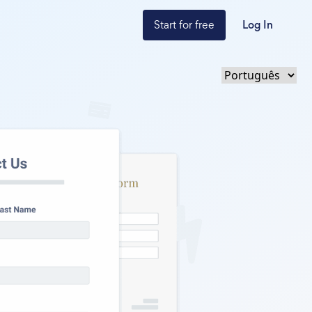
Start for free
Log In