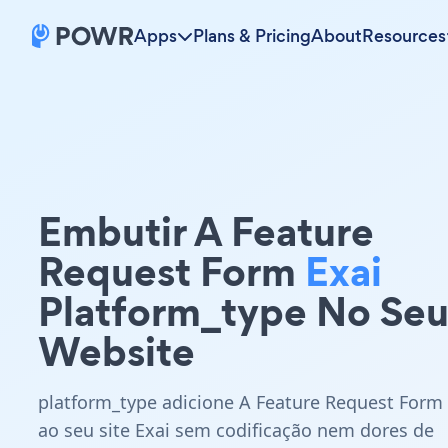
Apps
Plans & Pricing
About
Resources
Embutir A Feature
Request Form
Exai
Platform_type No Se
Website
platform_type adicione A Feature Request Form
ao seu site Exai sem codificação nem dores de