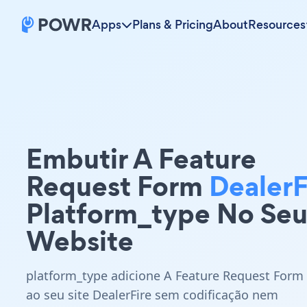
Apps
Plans & Pricing
About
Resources
Embutir A Feature
Request Form
DealerF
Platform_type No Se
Website
platform_type adicione A Feature Request Form
ao seu site DealerFire sem codificação nem