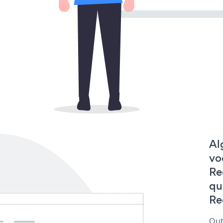
Al
vo
Re
qu
Re
Out