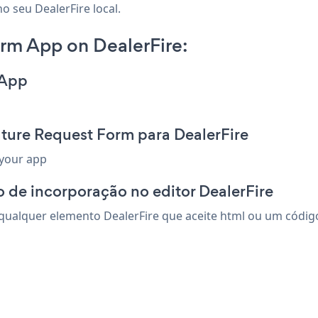
o seu DealerFire local.
rm App on DealerFire:
 App
ture Request Form para DealerFire
 your app
 de incorporação no editor DealerFire
ualquer elemento DealerFire que aceite html ou um código d