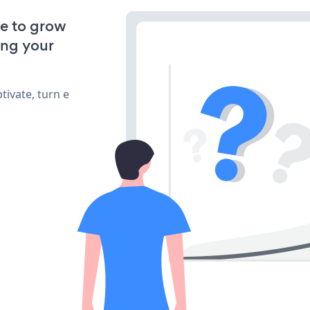
ve to grow
ing your
ivate, turn e