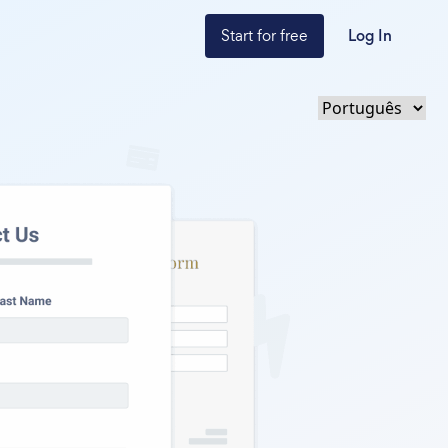
Start for free
Log In