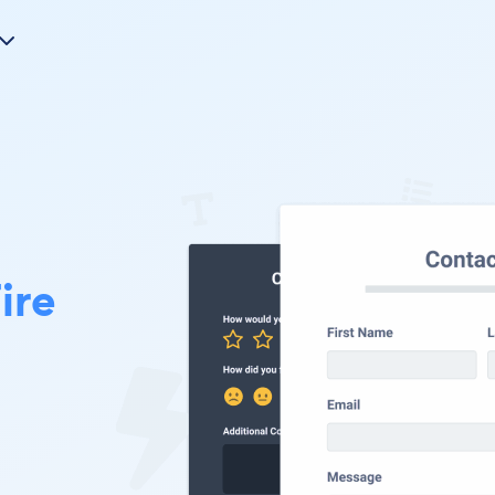
ire
u