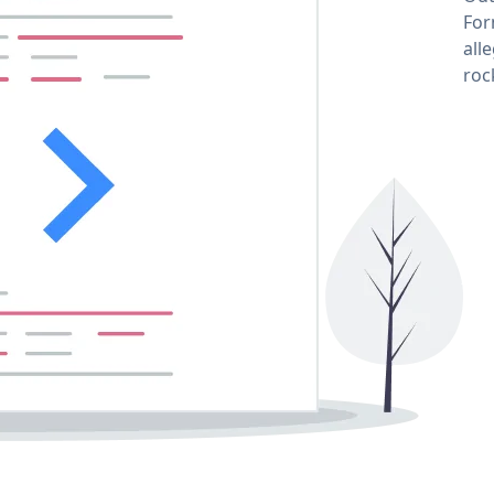
For
all
roc