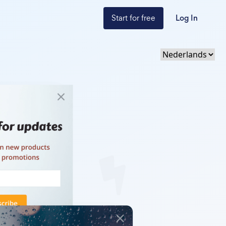
Start for free
Log In