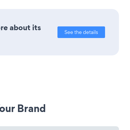
re about its
See the details
our Brand