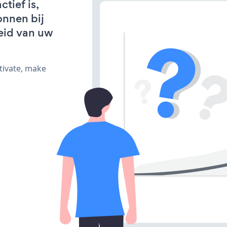
tief is,
onnen bij
eid van uw
tivate, make