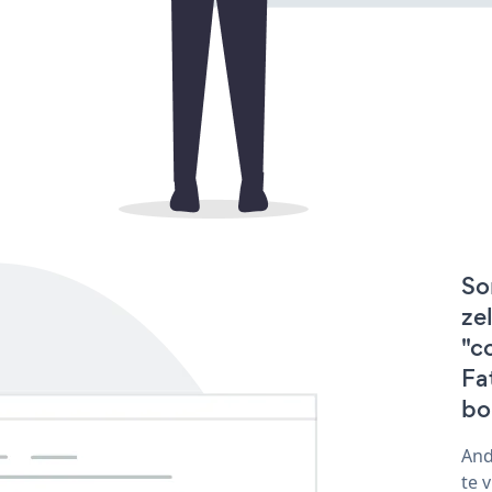
So
ze
"c
Fa
bo
And
te 