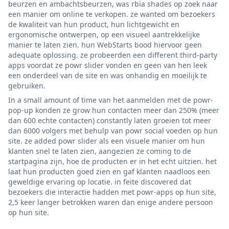
beurzen en ambachtsbeurzen, was rbia shades op zoek naar
een manier om online te verkopen. ze wanted om bezoekers
de kwaliteit van hun product, hun lichtgewicht en
ergonomische ontwerpen, op een visueel aantrekkelijke
manier te laten zien. hun WebStarts bood hiervoor geen
adequate oplossing. ze probeerden een different third-party
apps voordat ze powr slider vonden en geen van hen leek
een onderdeel van de site en was onhandig en moeilijk te
gebruiken.
In a small amount of time van het aanmelden met de powr-
pop-up konden ze grow hun contacten meer dan 250% (meer
dan 600 echte contacten) constantly laten groeien tot meer
dan 6000 volgers met behulp van powr social voeden op hun
site. ze added powr slider als een visuele manier om hun
klanten snel te laten zien, aangezien ze coming to de
startpagina zijn, hoe de producten er in het echt uitzien. het
laat hun producten goed zien en gaf klanten naadloos een
geweldige ervaring op locatie. in feite discovered dat
bezoekers die interactie hadden met powr-apps op hun site,
2,5 keer langer betrokken waren dan enige andere persoon
op hun site.