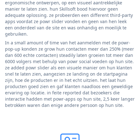
ergonomische ontwerpen, op een visueel aantrekkelijke
manier te laten zien. hun Skillsoft bood hiervoor geen
adequate oplossing. ze probeerden een different third-party
apps voordat ze powr slider vonden en geen van hen leek
een onderdeel van de site en was onhandig en moeilijk te
gebruiken.
In a small amount of time van het aanmelden met de powr-
pop-up konden ze grow hun contacten meer dan 250% (meer
dan 600 echte contacten) steadily laten groeien tot meer dan
6000 volgers met behulp van powr social voeden op hun site.
ze added powr slider als een visuele manier om hun klanten
snel te laten zien, aangezien ze landing on de startpagina
zijn, hoe de producten er in het echt uitzien. het laat hun
producten goed zien en gaf klanten naadloos een geweldige
ervaring op locatie. in feite reported dat bezoekers die
interactie hadden met powr-apps op hun site, 2,5 keer langer
betrokken waren dan enige andere persoon op hun site.