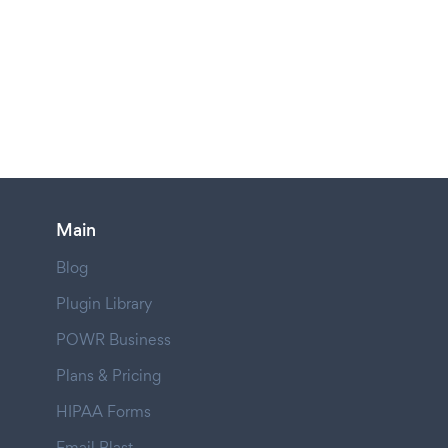
Main
Blog
Plugin Library
POWR Business
Plans & Pricing
HIPAA Forms
Email Blast