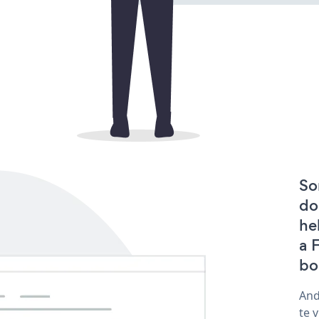
So
do
he
a 
bo
And
te 