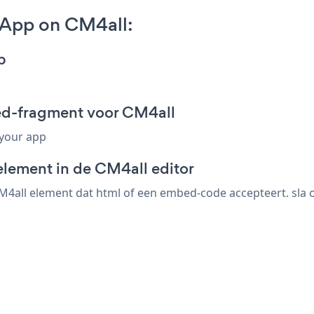
 App on CM4all:
p
ed-fragment voor CM4all
 your app
element in de CM4all editor
4all element dat html of een embed-code accepteert. sla o