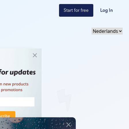
Start for free
Log In