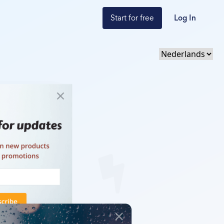
Start for free
Log In