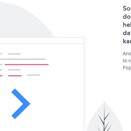
So
do
he
da
ka
And
te 
Pop