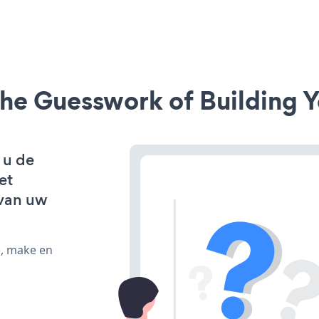
he Guesswork of Building Y
 u de
et
van uw
e, make en