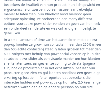
bezoekers de kwaliteit van hun product, hun lichtgewicht en
ergonomische ontwerpen, op een visueel aantrekkelijke
manier te laten zien. hun Bluehost bood hiervoor geen
adequate oplossing. ze probeerden een many different
options voordat ze powr slider vonden en geen van hen leek
een onderdeel van de site en was onhandig en moeilijk te
gebruiken.
In a small amount of time van het aanmelden met de powr-
pop-up konden ze grow hun contacten meer dan 250% (meer
dan 600 echte contacten) steadily laten groeien tot meer dan
6000 volgers met behulp van powr social voeden op hun site.
ze added powr slider als een visuele manier om hun klanten
snel te laten zien, aangezien ze coming to de startpagina
zijn, hoe de producten er in het echt uitzien. het laat hun
producten goed zien en gaf klanten naadloos een geweldige
ervaring op locatie. in feite reported dat bezoekers die
interactie hadden met powr-apps op hun site, 2,5 keer langer
betrokken waren dan enige andere persoon op hun site.