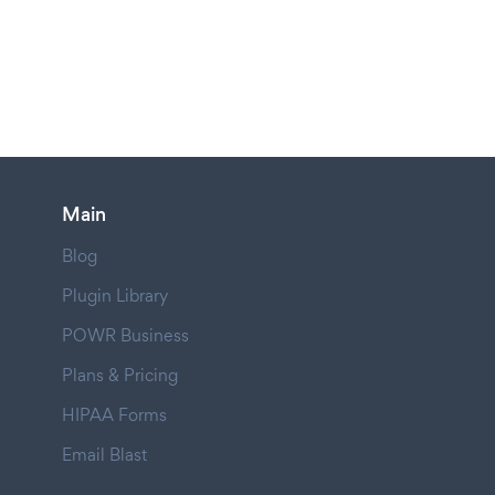
Main
Blog
Plugin Library
POWR Business
Plans & Pricing
HIPAA Forms
Email Blast