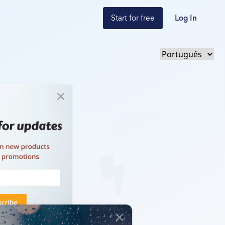
Start for free
Log In