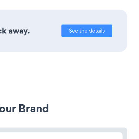
ck away.
See the details
our Brand