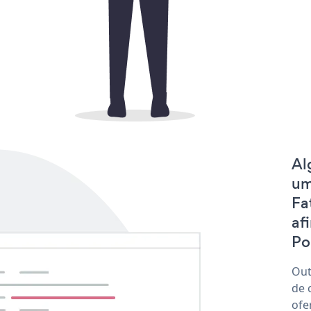
Al
um
Fa
af
Po
Out
de 
ofe