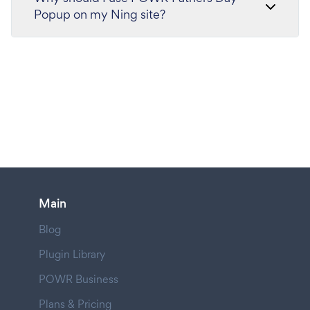
Popup on my Ning site?
Main
Blog
Plugin Library
POWR Business
Plans & Pricing